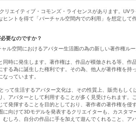
、クリエイティブ・コモンズ・ライセンスがあります。UV
なヒントを得て「バーチャル空間内での利用」を想定して
ンスが必要なのですか？
は、バーチャル空間におけるアバター生活圏の為の新しい著作権ル
と同時に発生します。著作権は、作品が模倣される等、作
にする為に誕生した権利です。その為、他人が著作権を持
になっています。
まとって生活するアバター文化は、その性質上、販売もしく
り、アバターとして利用することが多く見受けられます。
じて発揮することを目的としており、著作者の著作権を侵
圏に向けて3Dモデルを発表するクリエイターも、カスタマ
。むしろ、自分の作品に手を加えて遊んでくれること、ア
。