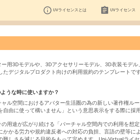
UVライセンスとは
UVライセンス
は、アバター用3Dモデルや、3Dアクセサリーモデル、3D衣装モ
したデジタルプロダクト向けの利用規約のテンプレートで
スはどのような時に使いますか？
は、バーチャル空間におけるアバター生活圏の為の新しい著作権
を自由に使って構いません」という意思表示をする際に採
は、日々その用途が広がり続ける「バーチャル空間内での利用を
にかかる労力や規約違反者への対応の負担、言語の壁等に
しさを減じる目的をもって定めます。Uni-Virtualラ