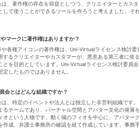
検討委員会は、著作権の存在を前提としつつ、クリエイターとカ
て使うことができるツールを作ろうと考えました。それが、Un
ンスの文章やマークに著作権はありますか？
規約文章や各種アイコンの著作権は、Uni-Virtualライセンス
センスを利用するクリエイターやカスタマーが、悪意ある第三者に
を目的としています。Uni-Virtualライセンス検討委
想定したものではありません。
ス検討委員会とはどんな組織ですか？
検討委員会は、特定のイベントや法人とは独立した非営利組織です。
よるチームであり、バーチャル空間とアバター文化の発展
ィオという人物です。動く城のフィオを中心に、アバター
作成、弁護士事務所の確認を経て作成しています。事務手続