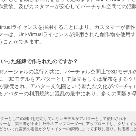
作意欲、及びカスタマーが安心してバーチャル空間での活
Virtualライセンスを採用することにより、カスタマーが
は、Uni-Virtualライセンスが採用された創作物を使
うことができます。
ンスはどういった経緯で作られたのですか？
t等のVRソーシャルの流行と共に、バーチャル空間上で3Dモデ
に、3Dモデルをアバターとして販売もしくは配布をするク
ルが販売され、アバター文化圏という新たな文化がバーチャ
るアバターの利用規約は混乱の最中にあり、多くの問題を
バターとしての利用を想定していないモデルがアバターとして使用される
ターを、第三者が不正に外部のアップローダーにアップロードし、クリエイ
どといった言葉の定義がクリエイターの解釈によって多岐に渡り、利用者に